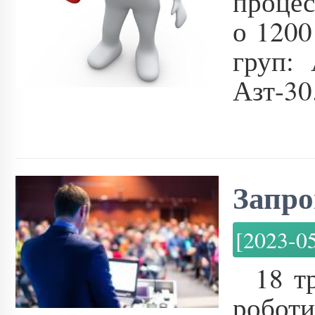
процес
о 1200
груп: 
Азт-30.
Запро
[2023-0
18 т
робот