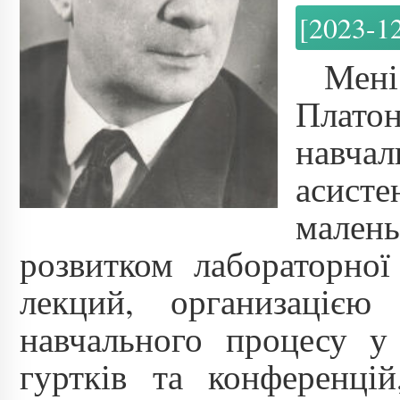
[2023-1
Мені
Плато
навча
асисте
мален
розвитком лабораторної
лекций, организацією 
навчального процесу у
гуртків та конференцій