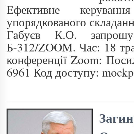
Ефективне керуванн
упорядкованого складанн
Габуєв К.О. запрошу
Б-312/ZOOM. Час: 18 тр
конференції Zoom: Посил
6961 Код доступу: mockpw
Загин