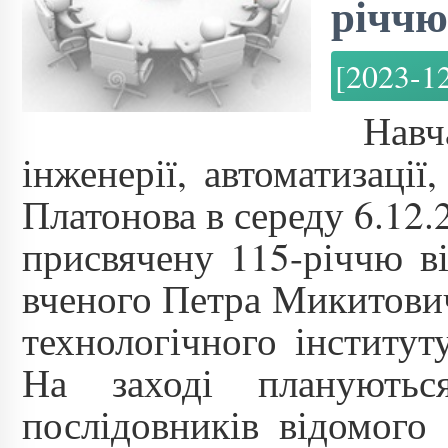
річчю
[2023-1
Навч
інженерії, автоматизаці
Платонова в середу 6.12.2
присвячену 115-річчю ві
вченого Петра Микитович
технологічного інститут
На заході плануютьс
послідовників відомого