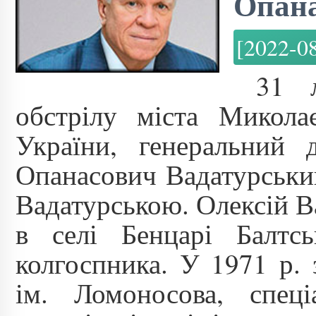
Опана
[2022-0
31 
обстрілу міста Микола
України, генеральни
Опанасович Вадатурськи
Вадатурською. Олексій В
в селі Бенцарі Балтсь
колгоспника. У 1971 р. 
ім. Ломоносова, спеці